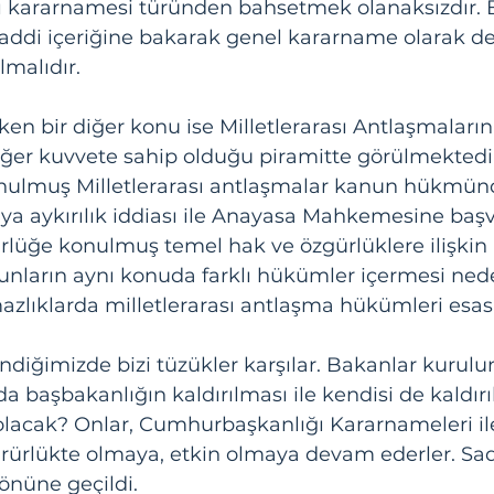
 kararnamesi türünden bahsetmek olanaksızdır. 
di içeriğine bakarak genel kararname olarak değil
lmalıdır.
n bir diğer konu ise Milletlerarası Antlaşmaların
eğer kuvvete sahip olduğu piramitte görülmektedi
nulmuş Milletlerarası antlaşmalar kanun hükmünd
a aykırılık iddiası ile Anayasa Mahkemesine baş
lüğe konulmuş temel hak ve özgürlüklere ilişkin m
unların aynı konuda farklı hükümler içermesi nede
zlıklarda milletlerarası antlaşma hükümleri esas a
ndiğimizde bizi tüzükler karşılar. Bakanlar kurulun
da başbakanlığın kaldırılması ile kendisi de kaldırıl
olacak? Onlar, Cumhurbaşkanlığı Kararnameleri il
ürürlükte olmaya, etkin olmaya devam ederler. Sa
önüne geçildi.