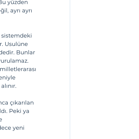
Bu yüzden 
, ayrı ayrı 
 sistemdeki 
r.
Usulüne 
edir. Bunlar 
vurulamaz. 
illetlerarası 
niyle 
lınır.
ca çıkarılan 
dı. Peki ya 
e 
dece yeni 