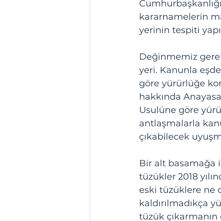
Cumhurbaşkanlığı
kararnamelerin mad
yerinin tespiti yapı
Değinmemiz gereke
yeri. Kanunla eşd
göre yürürlüğe ko
hakkında Anayasay
Usulüne göre yürür
antlaşmalarla kan
çıkabilecek uyuşma
Bir alt basamağa i
tüzükler 2018 yılın
eski tüzüklere ne 
kaldırılmadıkça y
tüzük çıkarmanın 