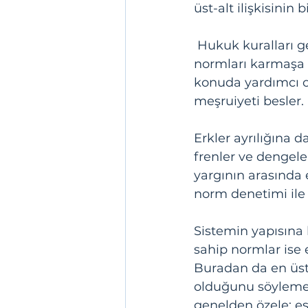
üst-alt ilişkisinin
 Hukuk kuralları genelden özele inmez ve soyuttan somuta geçilemezse, hukuk 
normları karmaşa h
konuda yardımcı o
meşruiyeti besler.
Erkler ayrılığına 
frenler ve dengel
yargının arasında 
norm denetimi ile 
Sistemin yapısına 
sahip normlar ise 
Buradan da en üstt
olduğunu söylemek
genelden özele; e