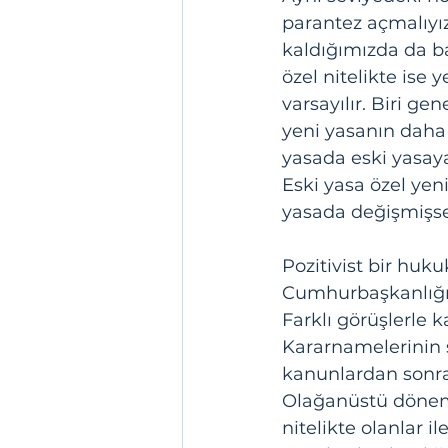
parantez açmalıyız.
kaldığımızda da b
özel nitelikte ise
varsayılır. Biri ge
yeni yasanın daha 
yasada eski yasaya
Eski yasa özel yeni
yasada değişmişse
Pozitivist bir huku
Cumhurbaşkanlığı 
Farklı görüşlerle 
Kararnamelerinin 
kanunlardan sonra 
Olağanüstü dönemle
nitelikte olanlar i