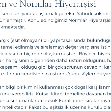
n ve Normlar Hiyerarşisi
sen’i tanıyarak başlamak gerekir. Yahudi kökenli fi
ünlenmiştir. Konu edindiğimiz Normlar Hiyerarşis
ıkmaktadır. 
rşik (eşit olmayan) bir yapı tasarısında bulunduğu
in temel edinmiş ve sıralamayı değer yargısına isti
alacak bir biçimde oluşturmuştur.  Böylece hiyerar
an hangisinin diğerinden daha üstün olduğunu, ha
kapsamlı olduğu gibi bir çok sorunun cevabını kar
in sıfırdan kendisinin oluşturduğunu söylemek yanlı
n bilgi birikimini kullanması çok doğal karşılanma
unu verebiliriz. Kutsal kitabı temeline dayanan bu
 öncesi zamanlarda hukuk kurallarının sıralamaya 
iteliktedir. Fakat bu eşitsizlik üzerine kurulu ola