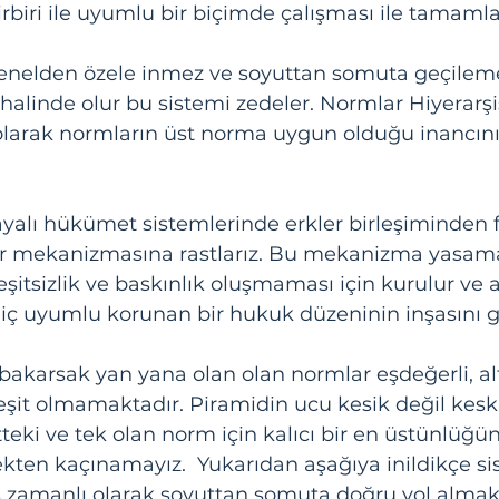
 birbiri ile uyumlu bir biçimde çalışması ile tamaml
alinde olur bu sistemi zedeler. Normlar Hiyerarşis
larak normların üst norma uygun olduğu inancını
dayalı hükümet sistemlerinde erkler birleşiminden f
er mekanizmasına rastlarız. Bu mekanizma yasam
eşitsizlik ve baskınlık oluşmaması için kurulur ve
iç uyumlu korunan bir hukuk düzeninin inşasını ge
bakarsak yan yana olan olan normlar eşdeğerli, alt 
eşit olmamaktadır. Piramidin ucu kesik değil keski
eki ve tek olan norm için kalıcı bir en üstünlüğü
ten kaçınamayız.  Yukarıdan aşağıya inildikçe si
ş zamanlı olarak soyuttan somuta doğru yol almakt