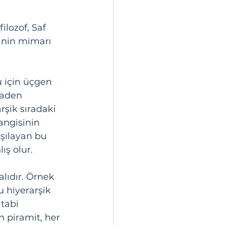
lozof, Saf 
inin mimarı 
 için üçgen 
naden 
şik sıradaki 
ngisinin 
şılayan bu 
ş olur. 
lıdır. Örnek 
 hiyerarşik 
tabi 
n piramit, her 