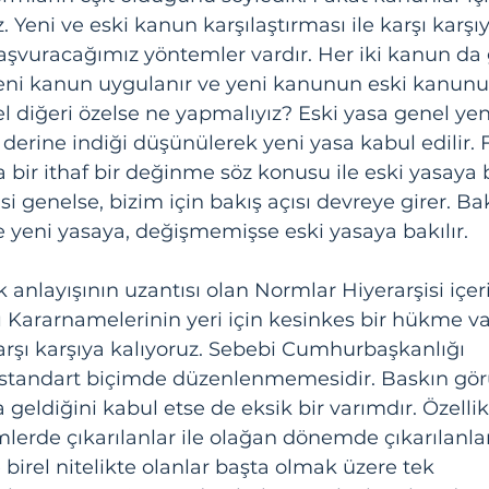
 Yeni ve eski kanun karşılaştırması ile karşı karşıy
aşvuracağımız yöntemler vardır. Her iki kanun da 
 yeni kanun uygulanır ve yeni kanunun eski kanunu i
nel diğeri özelse ne yapmalıyız? Eski yasa genel yen
derine indiği düşünülerek yeni yasa kabul edilir. 
 bir ithaf bir değinme söz konusu ile eski yasaya 
si genelse, bizim için bakış açısı devreye girer. Bak
 yeni yasaya, değişmemişse eski yasaya bakılır.
k anlayışının uzantısı olan Normlar Hiyerarşisi içer
Kararnamelerinin yeri için kesinkes bir hükme va
karşı karşıya kalıyoruz. Sebebi Cumhurbaşkanlığı 
standart biçimde düzenlenmemesidir. Baskın gör
geldiğini kabul etse de eksik bir varımdır. Özellik
rde çıkarılanlar ile olağan dönemde çıkarılanlar
le birel nitelikte olanlar başta olmak üzere tek 