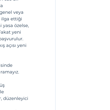
a 
genel veya 
lga ettiği 
i yasa özelse, 
Fakat yeni 
başvurulur. 
ış açısı yeni 
isinde 
ramayız. 
üş 
le 
, düzenleyici 