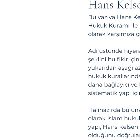
Hans Kelse
Bu yazıya Hans Kel
Hukuk Kuramı ile 
olarak karşımıza ç
Adı üstünde hiyera
şeklini bu fikir iç
yukarıdan aşağı az
hukuk kurallarınd
daha bağlayıcı ve 
sistematik yapı iç
Halihazırda buluna
olarak İslam hukuk
yapı, Hans Kelsen
olduğunu doğrular n