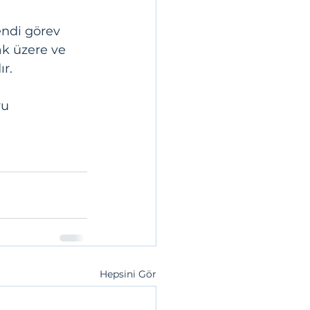
endi görev 
ak üzere ve 
ır.
u 
Hepsini Gör