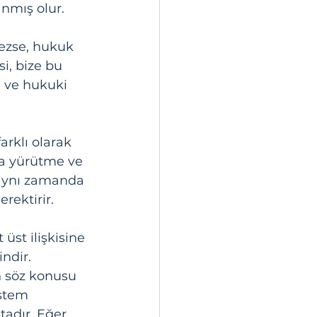
anmış olur. 
i, bize bu 
 ve hukuki 
arklı olarak 
a yürütme ve 
 aynı zamanda 
rektirir.
üst ilişkisine 
ndir. 
n söz konusu 
stem 
adır. Eğer 