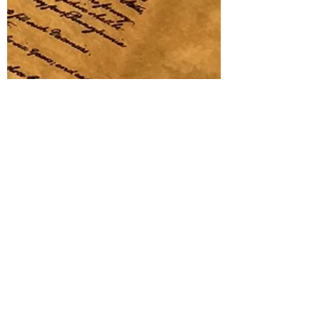
Yiğitcan Aydoğdu
31 Tem 2021
2 dakikada okunur