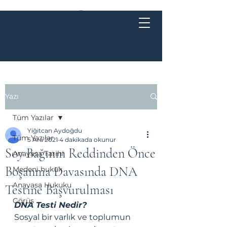
Yazı
Tüm Yazılar
Yiğitcan Aydoğdu
Tüm Yazılar
5 Ara 2021
4 dakikada okunur
Soy Bağının Reddinden Önce
Anayasa Tarihi
Boşanma Davasında DNA
Medeni hukuk
Anayasa Hukuku
Testine Başvurulması
Görüş
DNA Testi Nedir? 
Sosyal bir varlık ve toplumun 