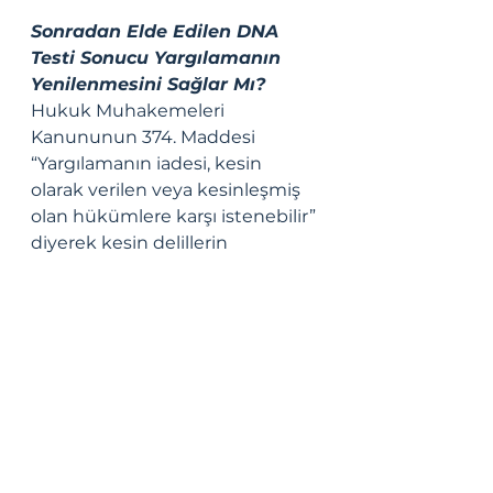
Sonradan Elde Edilen DNA 
Testi Sonucu Yargılamanın 
Yenilenmesini Sağlar Mı?
Hukuk Muhakemeleri 
Kanununun 374. Maddesi 
“Yargılamanın iadesi, kesin 
olarak verilen veya kesinleşmiş 
olan hükümlere karşı istenebilir” 
diyerek kesin delillerin 
kesinleşen hükümleri 
değiştirebileceğini göstermekte 
ve yargılamanın yenilenmesine 
yorumlanabilmektedir. 
Boşanma aşamasında DNA testi 
isteyen kocanın talebinin 
reddedilmesi, çocuğun 
kendisinden olduğu babalık 
karinesine dayanarak tazminat 